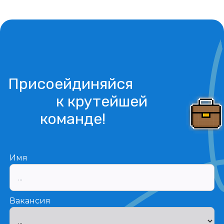
Присоейдиняйся
к крутейшей
команде!
Имя
Вакансия