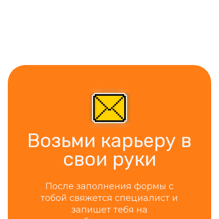
Возьми карьеру в
свои руки
После заполнения формы c
тобой свяжется специалист и
запишет тебя на